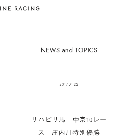
N
E
W
S
a
n
d
T
O
P
I
C
S
2017.01.22
リ
ハ
ビ
リ
馬
中
京
1
0
レ
ー
ス
庄
内
川
特
別
優
勝