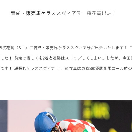
育
成
・
販
売
馬
ケ
ラ
ス
ス
ヴ
ィ
ア
号
桜
花
賞
出
走
！
67回桜花賞（SⅠ）に育成・販売馬ケラススヴィア号が出走いたします！
した！ 前走は惜しくも2着と連勝はストップしてしまいましたが、今回
です！ 頑張れケラススヴィア！！ ※写真は東京2歳優駿牝馬ゴール時