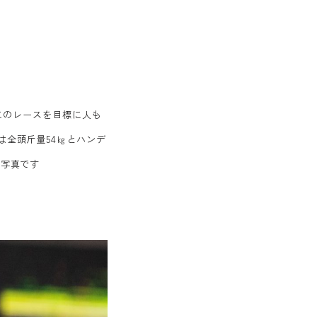
 このレースを目標に人も
は全頭斤量54㎏とハンデ
の写真です