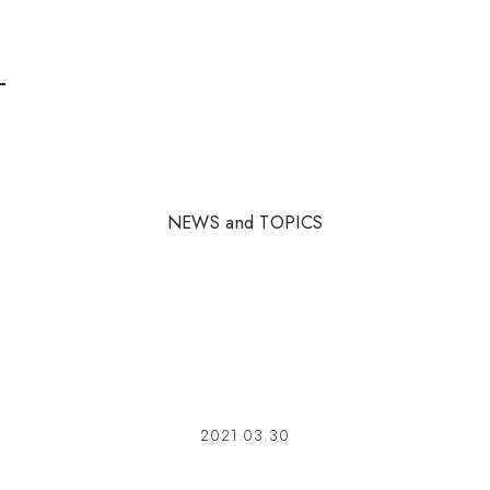
N
E
W
S
a
n
d
T
O
P
I
C
S
2021.03.30