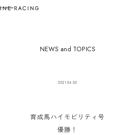
N
E
W
S
a
n
d
T
O
P
I
C
S
2021.04.03
育
成
馬
ハ
イ
モ
ビ
リ
テ
ィ
号
優
勝
！