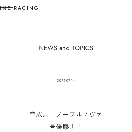
N
E
W
S
a
n
d
T
O
P
I
C
S
2021.07.14
育
成
馬
ノ
ー
ブ
ル
ノ
ヴ
ァ
号
優
勝
！
！