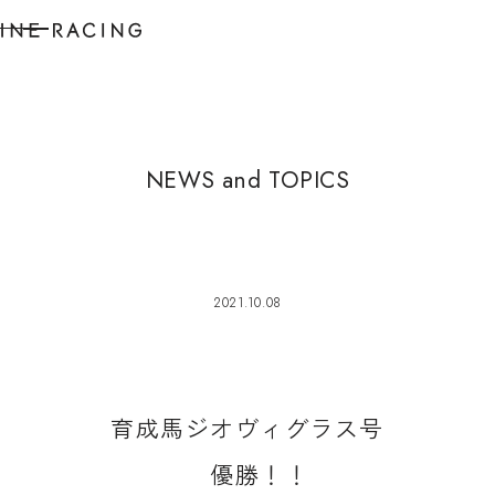
N
E
W
S
a
n
d
T
O
P
I
C
S
2021.10.08
育
成
馬
ジ
オ
ヴ
ィ
グ
ラ
ス
号
優
勝
！
！