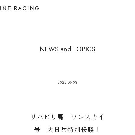
N
E
W
S
a
n
d
T
O
P
I
C
S
2022.05.08
リ
ハ
ビ
リ
馬
ワ
ン
ス
カ
イ
号
大
日
岳
特
別
優
勝
！