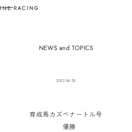
N
E
W
S
a
n
d
T
O
P
I
C
S
2022.06.28
育
成
馬
カ
ズ
ベ
ナ
ー
ト
ル
号
優
勝