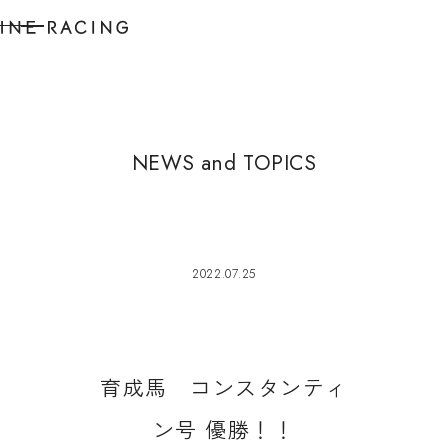
N
E
W
S
a
n
d
T
O
P
I
C
S
2022.07.25
育
成
馬
コ
ン
ス
タ
ン
テ
ィ
ン
号
優
勝
！
！