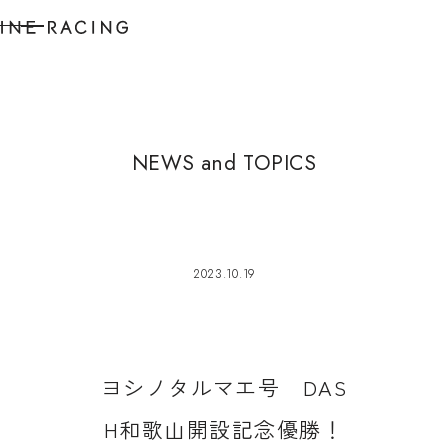
N
E
W
S
a
n
d
T
O
P
I
C
S
2023.10.19
ヨ
シ
ノ
タ
ル
マ
エ
号
D
A
S
H
和
歌
山
開
設
記
念
優
勝
！