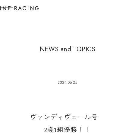
N
E
W
S
a
n
d
T
O
P
I
C
S
2024.06.25
ヴ
ァ
ン
デ
ィ
ヴ
ェ
ー
ル
号
2
歳
1
組
優
勝
！
！