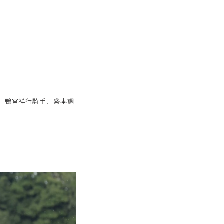
、鴨宮祥行騎手、盛本調