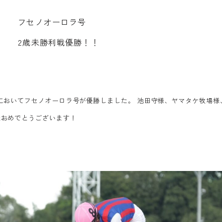
フ
セ
ノ
オ
ー
ロ
ラ
号
2
歳
未
勝
利
戦
優
勝
！
！
においてフセノオーロラ号が優勝しました。 池田守様、ヤマタケ牧場様
様おめでとうございます！