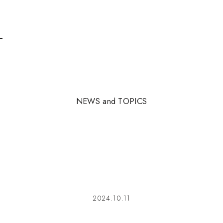
N
E
W
S
a
n
d
T
O
P
I
C
S
2024.10.11