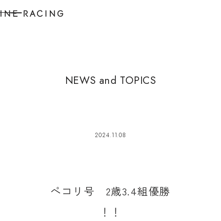
N
E
W
S
a
n
d
T
O
P
I
C
S
2024.11.08
ペ
コ
リ
号
2
歳
3
.
4
組
優
勝
！
！