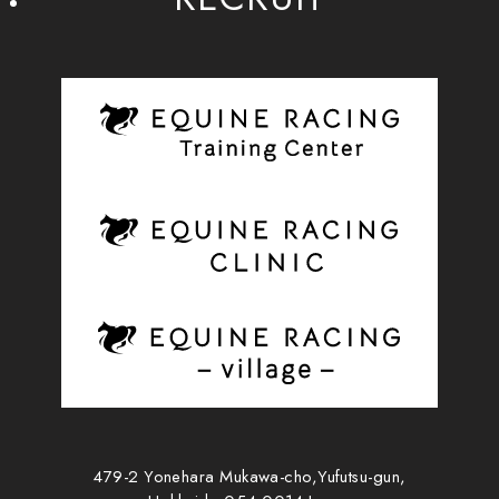
479-2 Yonehara Mukawa-cho,Yufutsu-gun,