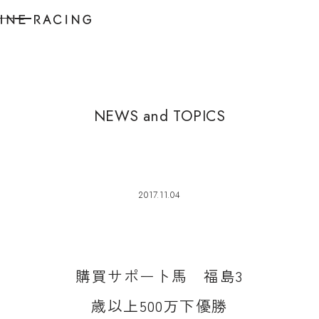
N
E
W
S
a
n
d
T
O
P
I
C
S
2017.11.04
購
買
サ
ポ
ー
ト
馬
福
島
3
歳
以
上
5
0
0
万
下
優
勝