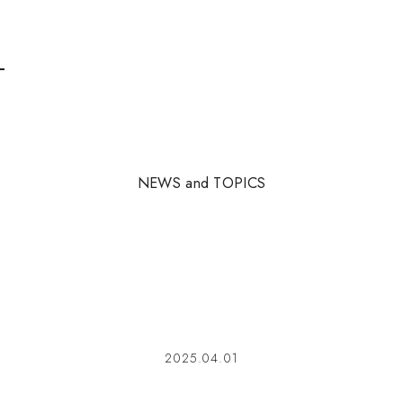
N
E
W
S
a
n
d
T
O
P
I
C
S
2025.04.01