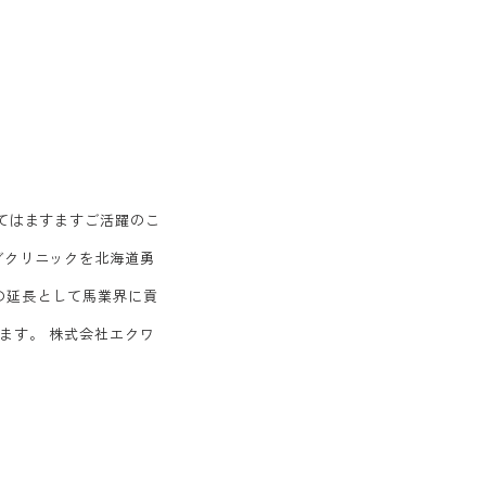
てはますますご活躍のこ
グクリニックを北海道勇
療の延長として馬業界に貢
ます。 株式会社エクワ