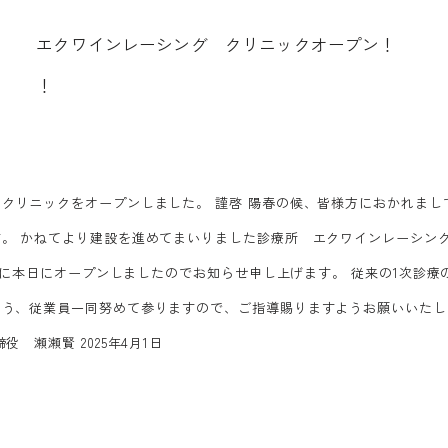
エ
ク
ワ
イ
ン
レ
ー
シ
ン
グ
ク
リ
ニ
ッ
ク
オ
ー
プ
ン
！
！
クリニックをオープンしました。 謹啓 陽春の候、皆様方におかれまし
。 かねてより建設を進めてまいりました診療所 エクワインレーシン
-2 に本日にオープンしましたのでお知らせ申し上げます。 従来の1次診
う、従業員一同努めて参りますので、ご指導賜りますようお願いいたし
 瀬瀬賢 2025年4月1日