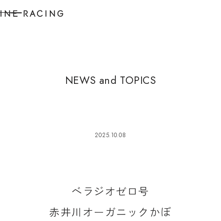
N
E
W
S
a
n
d
T
O
P
I
C
S
2025.10.08
ベ
ラ
ジ
オ
ゼ
ロ
号
赤
井
川
オ
ー
ガ
ニ
ッ
ク
か
ぼ