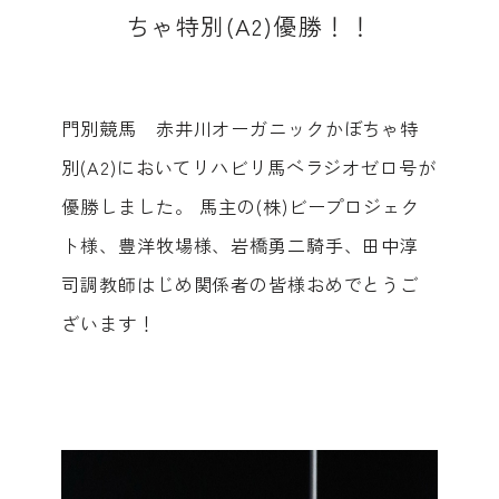
ち
ゃ
特
別
(
A
2
)
優
勝
！
！
門別競馬 赤井川オーガニックかぼちゃ特
別(A2)においてリハビリ馬ベラジオゼロ号が
優勝しました。 馬主の(株)ビープロジェク
ト様、豊洋牧場様、岩橋勇二騎手、田中淳
司調教師はじめ関係者の皆様おめでとうご
ざいます！