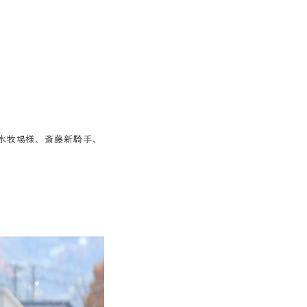
水牧場様、斎藤新騎手、