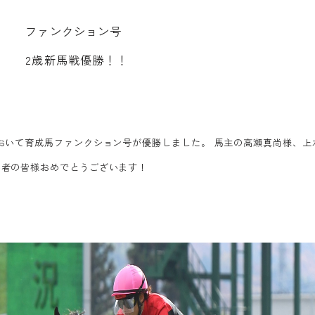
フ
ァ
ン
ク
シ
ョ
ン
号
2
歳
新
馬
戦
優
勝
！
！
おいて育成馬ファンクション号が優勝しました。 馬主の高瀬真尚様、上
係者の皆様おめでとうございます！