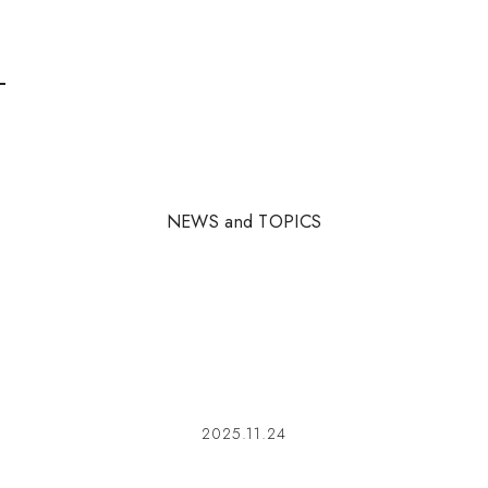
N
E
W
S
a
n
d
T
O
P
I
C
S
2025.11.24