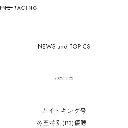
N
E
W
S
a
n
d
T
O
P
I
C
S
2025.12.22
カ
イ
ト
キ
ン
グ
号
冬
至
特
別
(
B
3
)
優
勝
!
!