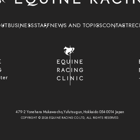
OUT
BUSINESS
STAFF
NEWS AND TOPICS
CONTACT
REC
479-2 Yonehara Mukawa-cho,Yufutsu-gun,
Hokkaido 054-0014 Japan
COPYRIGHT ©
2026
EQUINE RACING CO.LTD, ALL RIGHTS RESERVED.