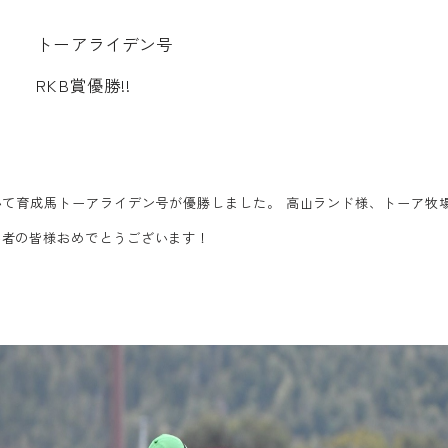
ト
ー
ア
ラ
イ
デ
ン
号
R
K
B
賞
優
勝
!
!
いて育成馬トーアライデン号が優勝しました。 高山ランド様、トーア牧
係者の皆様おめでとうございます！