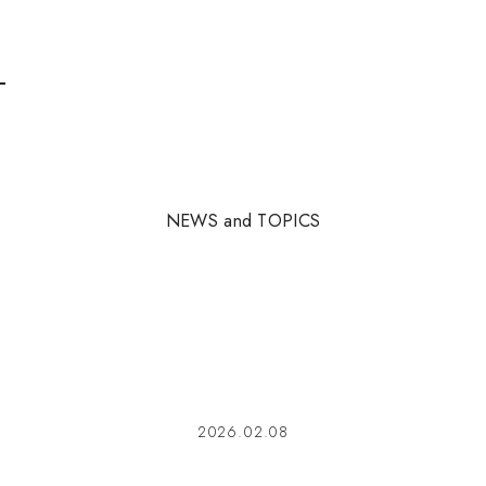
N
E
W
S
a
n
d
T
O
P
I
C
S
2026.02.08