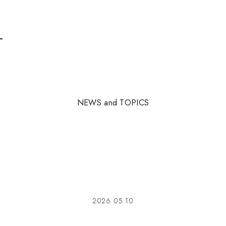
N
E
W
S
a
n
d
T
O
P
I
C
S
2026.05.10