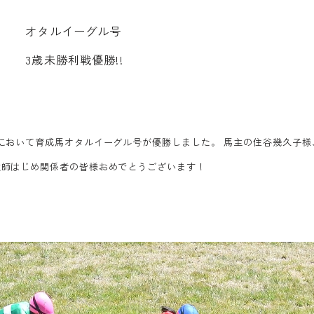
オ
タ
ル
イ
ー
グ
ル
号
3
歳
未
勝
利
戦
優
勝
!
!
において育成馬オタルイーグル号が優勝しました。 馬主の住谷幾久子様
教師はじめ関係者の皆様おめでとうございます！