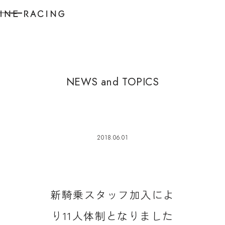
N
E
W
S
a
n
d
T
O
P
I
C
S
2018.06.01
新
騎
乗
ス
タ
ッ
フ
加
入
に
よ
り
1
1
人
体
制
と
な
り
ま
し
た