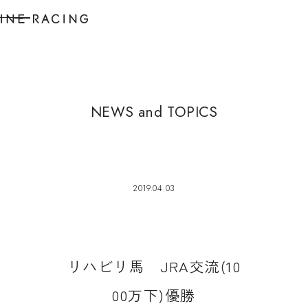
N
E
W
S
a
n
d
T
O
P
I
C
S
2019.04.03
リ
ハ
ビ
リ
馬
J
R
A
交
流
(
1
0
0
0
万
下
)
優
勝