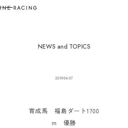
N
E
W
S
a
n
d
T
O
P
I
C
S
2019.04.07
育
成
馬
福
島
ダ
ー
ト
1
7
0
0
m
優
勝