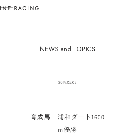
N
E
W
S
a
n
d
T
O
P
I
C
S
2019.05.02
育
成
馬
浦
和
ダ
ー
ト
1
6
0
0
m
優
勝