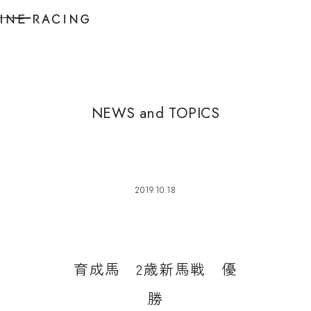
N
E
W
S
a
n
d
T
O
P
I
C
S
2019.10.18
育
成
馬
2
歳
新
馬
戦
優
勝