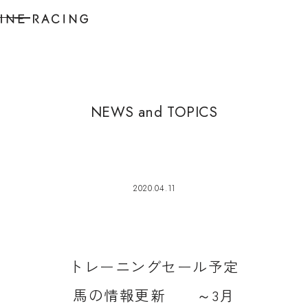
N
E
W
S
a
n
d
T
O
P
I
C
S
2020.04.11
ト
レ
ー
ニ
ン
グ
セ
ー
ル
予
定
馬
の
情
報
更
新
～
3
月