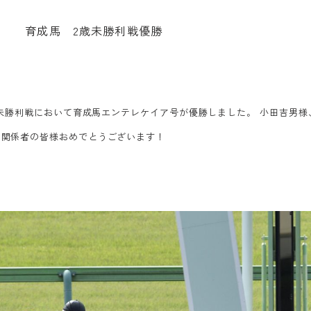
育
成
馬
2
歳
未
勝
利
戦
優
勝
2歳未勝利戦において育成馬エンテレケイア号が優勝しました。 小田吉男
め関係者の皆様おめでとうございます！