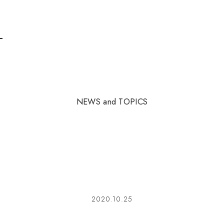
N
E
W
S
a
n
d
T
O
P
I
C
S
2020.10.25