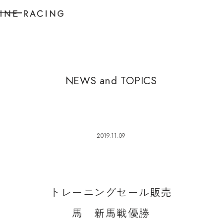
N
E
W
S
a
n
d
T
O
P
I
C
S
2019.11.09
ト
レ
ー
ニ
ン
グ
セ
ー
ル
販
売
馬
新
馬
戦
優
勝